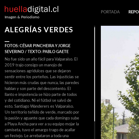
PORTADA
REPO
Imagen & Periodismo
ALEGRÍAS VERDES
FOTOS: CÉSAR PINCHEIRA Y JORGE
SEVERINO / TEXTO: PABLO GAETE
No fue sido un año fácil para Valparaíso. El
2019 trajo consigo un manojo de
sensaciones agridulces que se dejaron
sentir entre los porteños. Las injusticias se
hicieron más crudas que nunca, las paredes
hablan y son parte del descontento. El
llanto e impotencia se hizo parte de todos
y del cotidiano. Ni el fútbol se salvó de
esto. Santiago Wanderers es Valparaíso.
Un territorio teñido de verde, marcado por
la pasión y aguante que cada domingo sube
a Playa Ancha para ver a su equipo mojar la
camiseta, tuvo el amargo trago de acallar
un festejo. Le arrebataron a toda una