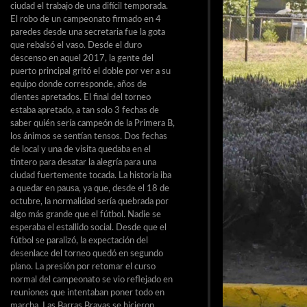
ciudad el trabajo de una difícil temporada.
El robo de un campeonato firmado en 4
paredes desde una secretaria fue la gota
que rebalsó el vaso. Desde el duro
descenso en aquel 2017, la gente del
puerto principal gritó el doble por ver a su
equipo donde corresponde, años de
dientes apretados. El final del torneo
estaba apretado, a tan solo 3 fechas de
saber quién sería campeón de la Primera B,
los ánimos se sentían tensos. Dos fechas
de local y una de visita quedaba en el
tintero para desatar la alegría para una
ciudad fuertemente tocada. La historia iba
a quedar en pausa, ya que, desde el 18 de
octubre, la normalidad sería quebrada por
algo más grande que el fútbol. Nadie se
esperaba el estallido social. Desde que el
fútbol se paralizó, la expectación del
desenlace del torneo quedó en segundo
plano. La presión por retomar el curso
normal del campeonato se vio reflejado en
reuniones que intentaban poner todo en
marcha. Las Barras Bravas se hicieron