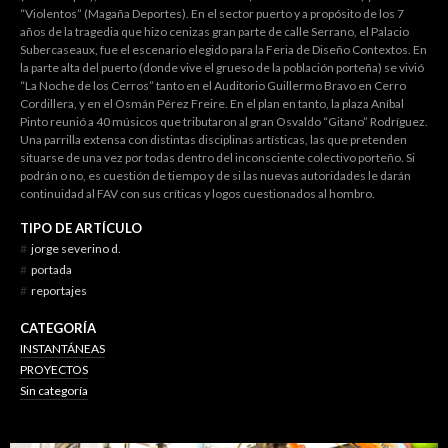
“Violentos” (Magaña Deportes). En el sector puerto y a propósito de los 7
años de la tragedia que hizo cenizas gran parte de calle Serrano, el Palacio
Subercaseaux, fue el escenario elegido para la Feria de Diseño Contextos. En
la parte alta del puerto (donde vive el grueso de la población porteña) se vivió
“La Noche de los Cerros” tanto en el Auditorio Guillermo Bravo en Cerro
Cordillera, y en el Osmán Pérez Freire. En el plan en tanto, la plaza Aníbal
Pinto reunió a 40 músicos que tributaron al gran Osvaldo “Gitano” Rodríguez.
Una parrilla extensa con distintas disciplinas artísticas, las que pretenden
situarse de una vez por todas dentro del inconsciente colectivo porteño. Si
podrán o no, es cuestión de tiempo y de si las nuevas autoridades le darán
continuidad al FAV con sus críticas y logos cuestionados al hombro.
TIPO DE ARTÍCULO
#
jorge severino d.
#
portada
#
reportajes
CATEGORÍA
INSTANTÁNEAS
PROYECTOS
Sin categoría