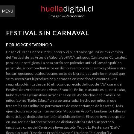
MENU
Imagen & Periodismo
FESTIVAL SIN CARNAVAL
POR JORGE SEVERINO D.
Desde el 30 de Enero al 2 de Febrero, el puerto albergó una nueva versión
del Festival de las Artes de Valparaíso (FAV), antiguos Carnavales Culturales,
para los + nostálgicos. La cosa partió con polémica ante el llamado público
para trabajar como voluntarios en dicho evento cosa que no cayó bien entre
los parroquianos locales, sospechosos de la gratuidad ante los monto$ que
se mueven para la producción y demases en este tipo de eventos. Una
segunda polémica despertó el notorio parecido del logo de FAV, con el del
Festival des Architectures Vives (Francia). En fin, el asunto es que este año,
hubo diversas y llamativas actividades en el FAV. Muchas dedicadas a los
niños (como “Radio Educa” un programa radial hecho por niños el que
transmitía vía Online los pormenores de este certamen de las artes). Más
ejemplos: la ecológica intervención “Adopta un Árbol” y también los talleres
de reciclajes dedicados también al público infantil. El teatro tuvo su espacio
en una serie de intervenciones en distintas vitrinas del plan porteño,
iniciativa a cargo del Centro de Investigación Teatro La Peste, con “Daño”
(local Colque), “Donde es Prohibido Amar” (Suelería “El Cóndor”) y